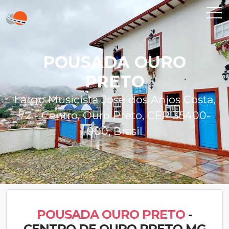
POUSADA OURO
PRETO
Largo Musicista José dos Anjos Costa,
72 - Centro, Ouro Preto, CEP 35400-
000, Brasil
POUSADA OURO PRETO
-
CENTRO DE OURO PRETO MG