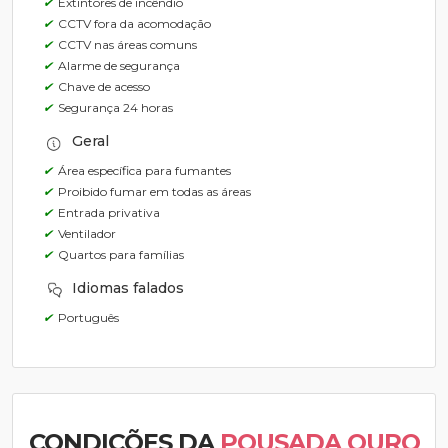
✔
Extintores de incêndio
✔
CCTV fora da acomodação
✔
CCTV nas áreas comuns
✔
Alarme de segurança
✔
Chave de acesso
✔
Segurança 24 horas
Geral
✔
Área específica para fumantes
✔
Proibido fumar em todas as áreas
✔
Entrada privativa
✔
Ventilador
✔
Quartos para famílias
Idiomas falados
✔
Português
CONDIÇÕES DA
POUSADA OURO